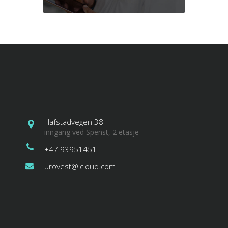
Hafstadvegen 38
inngang ved Spenst, 2 etasje
+47 93951451
urovest@icloud.com