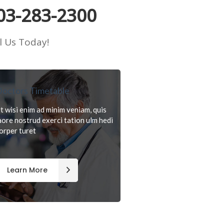
03-283-2300
l Us Today!
octors Timetable
t wisi enim ad minim veniam, quis
aore nostrud exerci tation ulm hedi
orper turet
Learn More