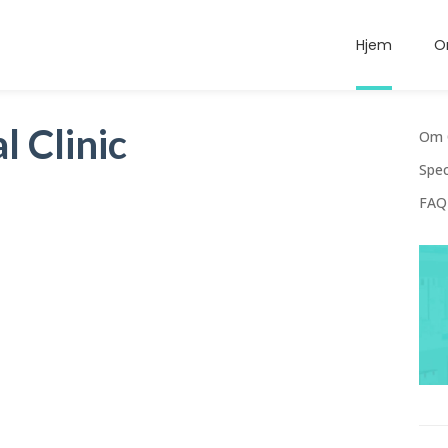
Hjem
O
l Clinic
Om 
Spec
FAQ