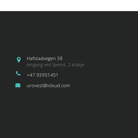
Hafstadvegen 38
inngang ved Spenst, 2 etasje
+47 93951451
urovest@icloud.com