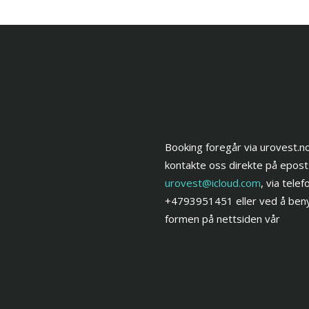
Booking foregår via urovest.no
kontakte oss direkte på epost
urovest@icloud.com
, via telef
+4793951451 eller ved å beny
formen på nettsiden vår