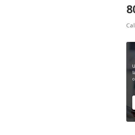
8
Cal
D
U
l
c