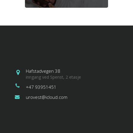
Hafstadvegen 38
inngang ved Spenst, 2 etasje
+47 93951451
urovest@icloud.com