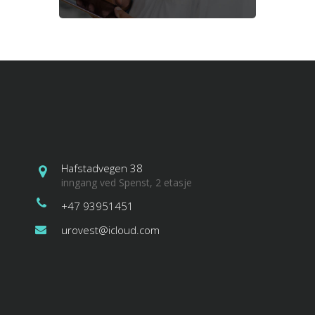
Hafstadvegen 38
inngang ved Spenst, 2 etasje
+47 93951451
urovest@icloud.com