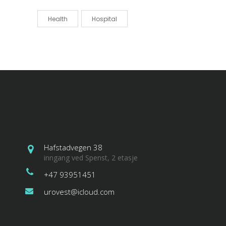
Health
Hospital
Hafstadvegen 38
inngang ved Spenst, 2 etasje
+47 93951451
urovest@icloud.com